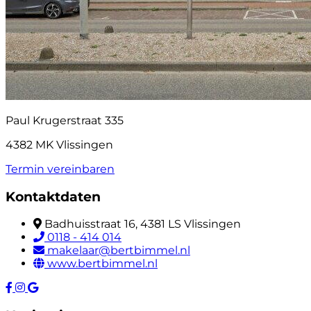
Paul Krugerstraat 335
4382 MK Vlissingen
Termin vereinbaren
Kontaktdaten
Badhuisstraat 16, 4381 LS Vlissingen
0118 - 414 014
makelaar@bertbimmel.nl
www.bertbimmel.nl