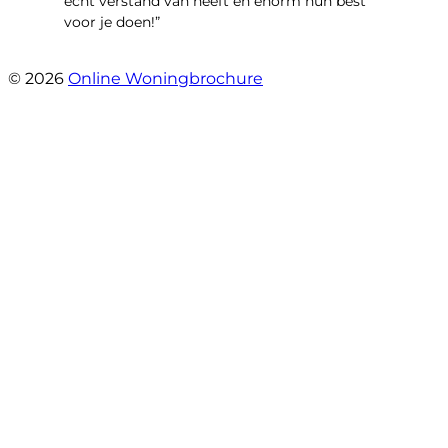
echt verstand van heeft en enorm hun best
voor je doen!”
- Noorderbaan 55
© 2026
Online Woningbrochure