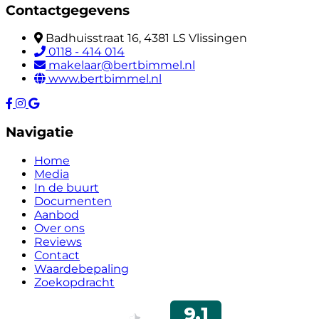
Contactgegevens
Badhuisstraat 16, 4381 LS Vlissingen
0118 - 414 014
makelaar@bertbimmel.nl
www.bertbimmel.nl
Navigatie
Home
Media
In de buurt
Documenten
Aanbod
Over ons
Reviews
Contact
Waardebepaling
Zoekopdracht