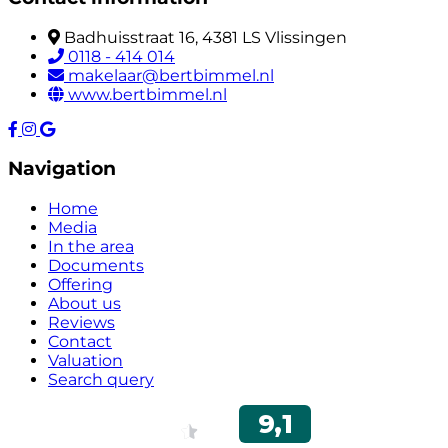
Badhuisstraat 16, 4381 LS Vlissingen
0118 - 414 014
makelaar@bertbimmel.nl
www.bertbimmel.nl
Navigation
Home
Media
In the area
Documents
Offering
About us
Reviews
Contact
Valuation
Search query