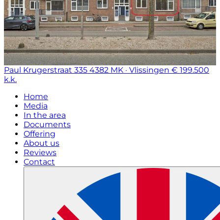
Paul Krugerstraat 335
4382 MK · Vlissingen
€ 199.500
k.k.
Home
Media
In the area
Documents
Offering
About us
Reviews
Contact